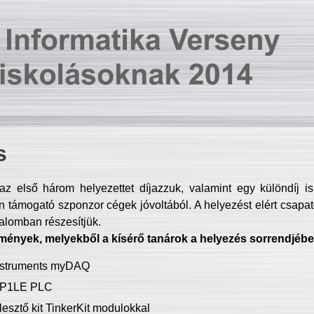
s
z első három helyezettet díjazzuk, valamint egy különdíj i
 támogató szponzor cégek jóvoltából. A helyezést elért csapat
talomban részesítjük.
mények, melyekből a kísérő tanárok a helyezés sorrendjébe
Instruments myDAQ
P1LE PLC
lesztő kit TinkerKit modulokkal