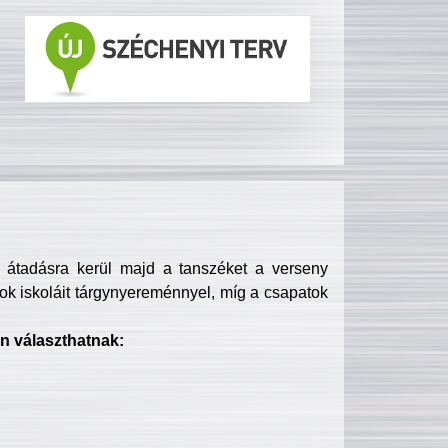
s átadásra kerül majd a tanszéket a verseny
ok iskoláit tárgynyereménnyel, míg a csapatok
n választhatnak: