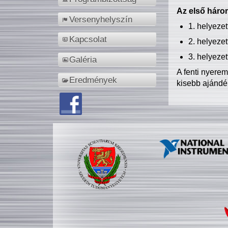
Az első három
Versenyhelyszín
1. helyeze
Kapcsolat
2. helyeze
3. helyeze
Galéria
A fenti nyere
Eredmények
kisebb ajándé