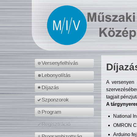
Versenyfelhívás
Díjazá
Lebonyolítás
A versenyen a
Díjazás
szervezésében
tagjait pénzju
Szponzorok
A tárgynyere
Program
National 
Regisztráció
OMRON C
Arduino fej
Programbizottság