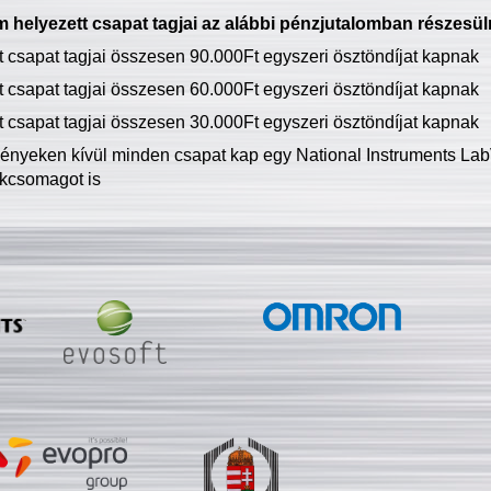
 helyezett csapat tagjai az alábbi pénzjutalomban részesül
tt csapat tagjai összesen 90.000Ft egyszeri ösztöndíjat kapnak
tt csapat tagjai összesen 60.000Ft egyszeri ösztöndíjat kapnak
tt csapat tagjai összesen 30.000Ft egyszeri ösztöndíjat kapnak
ményeken kívül minden csapat kap egy National Instruments LabV
kcsomagot is