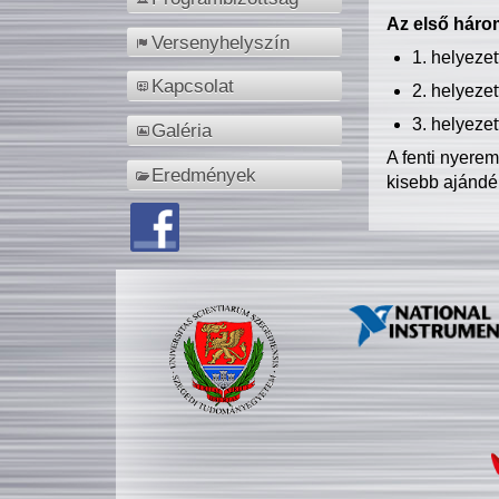
Az első három
Versenyhelyszín
1. helyeze
Kapcsolat
2. helyeze
3. helyeze
Galéria
A fenti nyere
Eredmények
kisebb ajándé