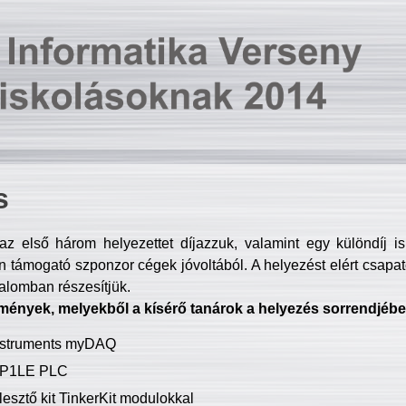
s
z első három helyezettet díjazzuk, valamint egy különdíj i
 támogató szponzor cégek jóvoltából. A helyezést elért csapat
talomban részesítjük.
mények, melyekből a kísérő tanárok a helyezés sorrendjébe
Instruments myDAQ
P1LE PLC
lesztő kit TinkerKit modulokkal