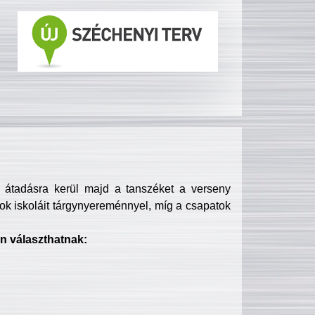
s átadásra kerül majd a tanszéket a verseny
ok iskoláit tárgynyereménnyel, míg a csapatok
n választhatnak: