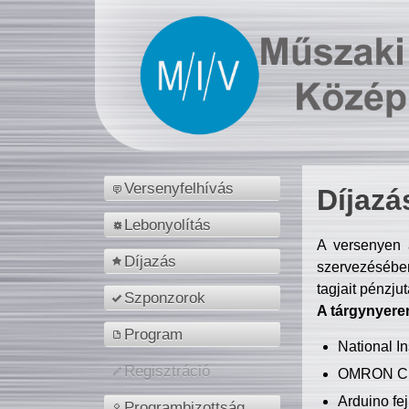
Versenyfelhívás
Díjazá
Lebonyolítás
A versenyen a
Díjazás
szervezésében
tagjait pénzju
Szponzorok
A tárgynyere
Program
National 
Regisztráció
OMRON C
Arduino fej
Programbizottság