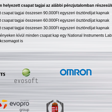
 helyezett csapat tagjai az alábbi pénzjutalomban részesül
tt csapat tagjai összesen 90.000Ft egyszeri ösztöndíjat kapnak
tt csapat tagjai összesen 60.000Ft egyszeri ösztöndíjat kapnak
tt csapat tagjai összesen 30.000Ft egyszeri ösztöndíjat kapnak
ményeken kívül minden csapat kap egy National Instruments LabV
kcsomagot is