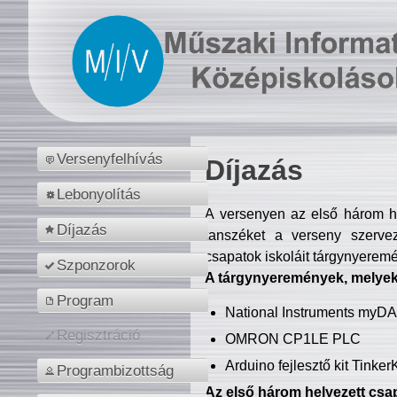
Versenyfelhívás
Díjazás
Lebonyolítás
A versenyen az első három hel
Díjazás
tanszéket a verseny szerve
csapatok iskoláit tárgynyeremé
Szponzorok
A tárgynyeremények, melyekb
Program
National Instruments myD
Regisztráció
OMRON CP1LE PLC
Arduino fejlesztő kit Tinke
Programbizottság
Az első három helyezett csap