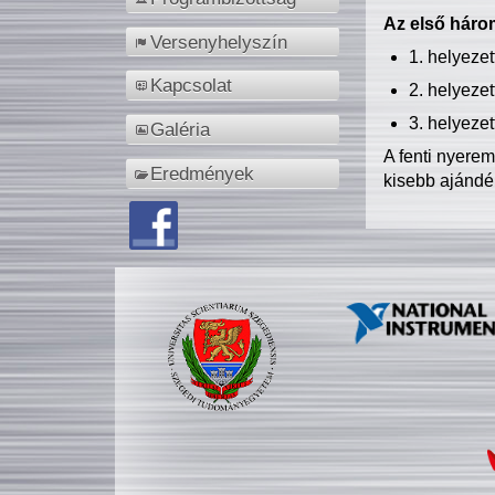
Az első három
Versenyhelyszín
1. helyeze
Kapcsolat
2. helyeze
3. helyeze
Galéria
A fenti nyere
Eredmények
kisebb ajándé