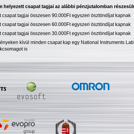
 helyezett csapat tagjai az alábbi pénzjutalomban részesül
tt csapat tagjai összesen 90.000Ft egyszeri ösztöndíjat kapnak
tt csapat tagjai összesen 60.000Ft egyszeri ösztöndíjat kapnak
tt csapat tagjai összesen 30.000Ft egyszeri ösztöndíjat kapnak
ményeken kívül minden csapat kap egy National Instruments LabV
kcsomagot is