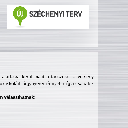
s átadásra kerül majd a tanszéket a verseny
ok iskoláit tárgynyereménnyel, míg a csapatok
n választhatnak: