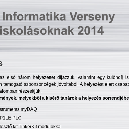
s
z első három helyezettet díjazzuk, valamint egy különdíj i
 támogató szponzor cégek jóvoltából. A helyezést elért csapat
talomban részesítjük.
mények, melyekből a kísérő tanárok a helyezés sorrendjébe
Instruments myDAQ
P1LE PLC
lesztő kit TinkerKit modulokkal