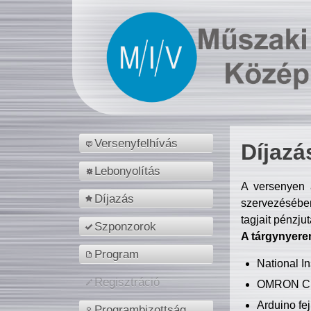
Versenyfelhívás
Díjazá
Lebonyolítás
A versenyen a
Díjazás
szervezésében
tagjait pénzju
Szponzorok
A tárgynyere
Program
National 
Regisztráció
OMRON C
Arduino fej
Programbizottság