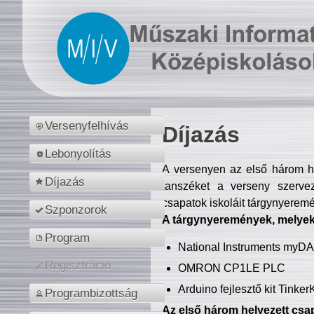
Versenyfelhívás
Díjazás
Lebonyolítás
A versenyen az első három hel
Díjazás
tanszéket a verseny szerve
csapatok iskoláit tárgynyeremé
Szponzorok
A tárgynyeremények, melyekb
Program
National Instruments myD
Regisztráció
OMRON CP1LE PLC
Arduino fejlesztő kit Tinke
Programbizottság
Az első három helyezett csap