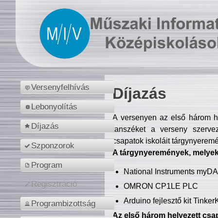
Versenyfelhívás
Díjazás
Lebonyolítás
A versenyen az első három hel
Díjazás
tanszéket a verseny szerve
csapatok iskoláit tárgynyeremé
Szponzorok
A tárgynyeremények, melyekb
Program
National Instruments myD
Regisztráció
OMRON CP1LE PLC
Arduino fejlesztő kit Tinke
Programbizottság
Az első három helyezett csap