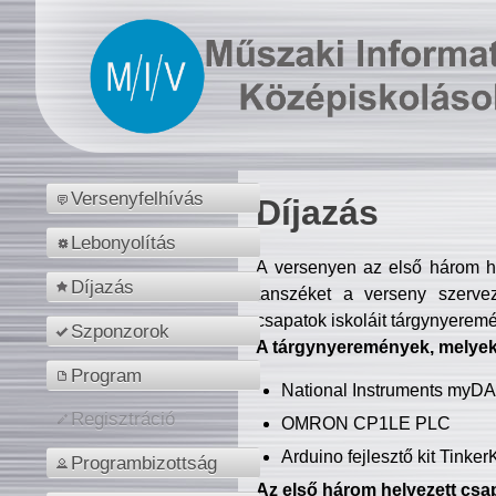
Versenyfelhívás
Díjazás
Lebonyolítás
A versenyen az első három hel
Díjazás
tanszéket a verseny szerve
csapatok iskoláit tárgynyeremé
Szponzorok
A tárgynyeremények, melyekb
Program
National Instruments myD
Regisztráció
OMRON CP1LE PLC
Arduino fejlesztő kit Tinke
Programbizottság
Az első három helyezett csap