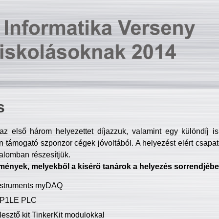
s
z első három helyezettet díjazzuk, valamint egy különdíj i
 támogató szponzor cégek jóvoltából. A helyezést elért csapat
talomban részesítjük.
mények, melyekből a kísérő tanárok a helyezés sorrendjébe
Instruments myDAQ
P1LE PLC
lesztő kit TinkerKit modulokkal