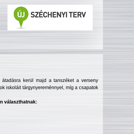
s átadásra kerül majd a tanszéket a verseny
ok iskoláit tárgynyereménnyel, míg a csapatok
n választhatnak: