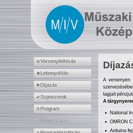
Versenyfelhívás
Díjazá
Lebonyolítás
A versenyen a
Díjazás
szervezésében
tagjait pénzju
Szponzorok
A tárgynyere
Program
National 
Regisztráció
OMRON C
Arduino fej
Programbizottság