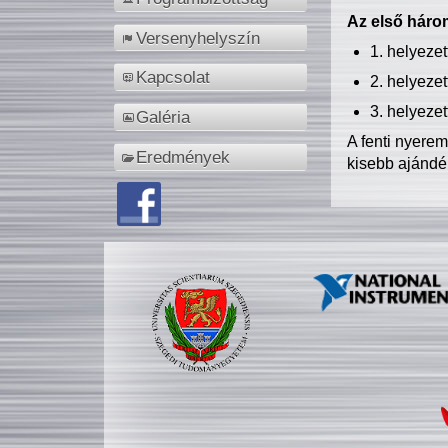
Az első három
Versenyhelyszín
1. helyeze
Kapcsolat
2. helyeze
3. helyeze
Galéria
A fenti nyere
Eredmények
kisebb ajándé