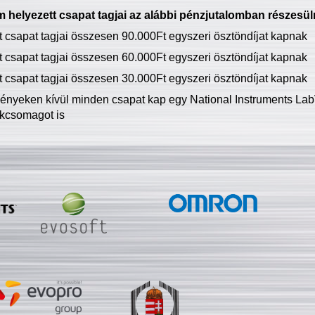
 helyezett csapat tagjai az alábbi pénzjutalomban részesül
tt csapat tagjai összesen 90.000Ft egyszeri ösztöndíjat kapnak
tt csapat tagjai összesen 60.000Ft egyszeri ösztöndíjat kapnak
tt csapat tagjai összesen 30.000Ft egyszeri ösztöndíjat kapnak
ményeken kívül minden csapat kap egy National Instruments LabV
kcsomagot is