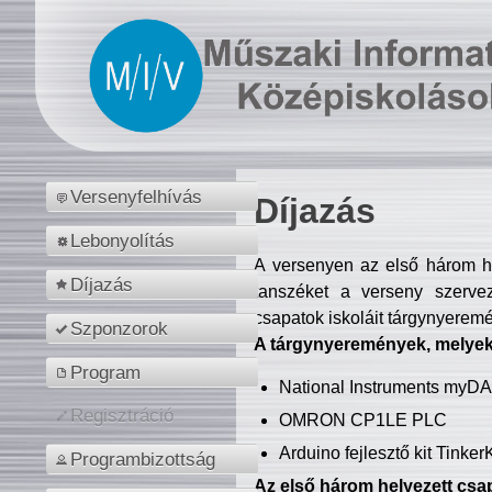
Versenyfelhívás
Díjazás
Lebonyolítás
A versenyen az első három hel
Díjazás
tanszéket a verseny szerve
csapatok iskoláit tárgynyeremé
Szponzorok
A tárgynyeremények, melyekb
Program
National Instruments myD
Regisztráció
OMRON CP1LE PLC
Arduino fejlesztő kit Tinke
Programbizottság
Az első három helyezett csap