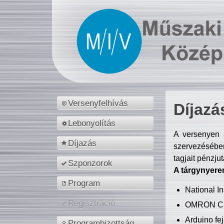
Versenyfelhívás
Díjazá
Lebonyolítás
A versenyen a
Díjazás
szervezésében
tagjait pénzju
Szponzorok
A tárgynyere
Program
National 
Regisztráció
OMRON C
Arduino fej
Programbizottság