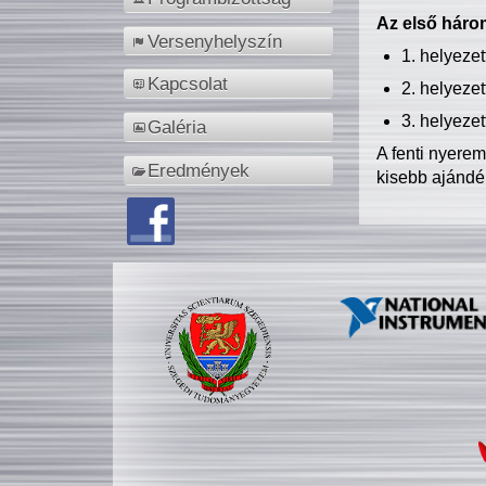
Az első három
Versenyhelyszín
1. helyeze
Kapcsolat
2. helyeze
3. helyeze
Galéria
A fenti nyere
Eredmények
kisebb ajándé