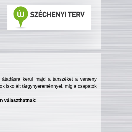
s átadásra kerül majd a tanszéket a verseny
ok iskoláit tárgynyereménnyel, míg a csapatok
n választhatnak: