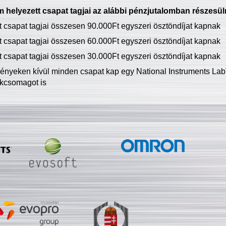
 helyezett csapat tagjai az alábbi pénzjutalomban részesül
tt csapat tagjai összesen 90.000Ft egyszeri ösztöndíjat kapnak
tt csapat tagjai összesen 60.000Ft egyszeri ösztöndíjat kapnak
tt csapat tagjai összesen 30.000Ft egyszeri ösztöndíjat kapnak
ményeken kívül minden csapat kap egy National Instruments LabV
kcsomagot is