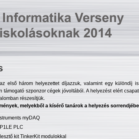
s
z első három helyezettet díjazzuk, valamint egy különdíj i
 támogató szponzor cégek jóvoltából. A helyezést elért csapat
talomban részesítjük.
mények, melyekből a kísérő tanárok a helyezés sorrendjébe
Instruments myDAQ
P1LE PLC
lesztő kit TinkerKit modulokkal