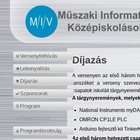
Versenyfelhívás
Díjazás
Lebonyolítás
A versenyen az első három hel
Díjazás
tanszéket a verseny szerve
csapatok iskoláit tárgynyeremé
Szponzorok
A tárgynyeremények, melyekb
Program
National Instruments myD
Regisztráció
OMRON CP1LE PLC
Arduino fejlesztő kit Tinke
Programbizottság
Az első három helyezett csap