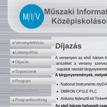
Versenyfelhívás
Díjazás
Lebonyolítás
A versenyen az első három hel
Díjazás
tanszéket a verseny szerve
csapatok iskoláit tárgynyeremé
Szponzorok
A tárgynyeremények, melyekb
Program
National Instruments myD
Regisztráció
OMRON CP1LE PLC
Arduino fejlesztő kit Tinke
Programbizottság
Az első három helyezett csap