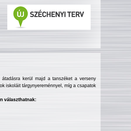
s átadásra kerül majd a tanszéket a verseny
ok iskoláit tárgynyereménnyel, míg a csapatok
n választhatnak: