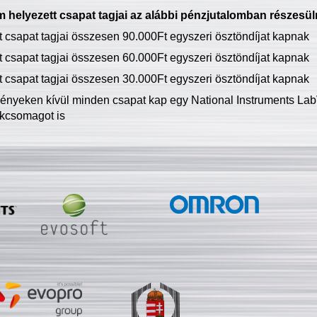
 helyezett csapat tagjai az alábbi pénzjutalomban részesül
tt csapat tagjai összesen 90.000Ft egyszeri ösztöndíjat kapnak
tt csapat tagjai összesen 60.000Ft egyszeri ösztöndíjat kapnak
tt csapat tagjai összesen 30.000Ft egyszeri ösztöndíjat kapnak
ményeken kívül minden csapat kap egy National Instruments LabV
kcsomagot is