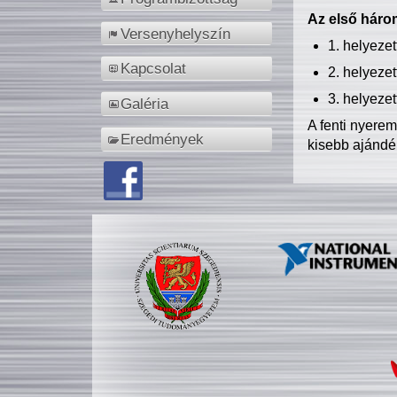
Az első három
Versenyhelyszín
1. helyeze
Kapcsolat
2. helyeze
3. helyeze
Galéria
A fenti nyere
Eredmények
kisebb ajándé