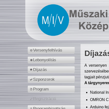
Versenyfelhívás
Díjazá
Lebonyolítás
A versenyen a
Díjazás
szervezésében
tagjait pénzju
Szponzorok
A tárgynyere
Program
National 
Regisztráció
OMRON C
Arduino fej
Programbizottság