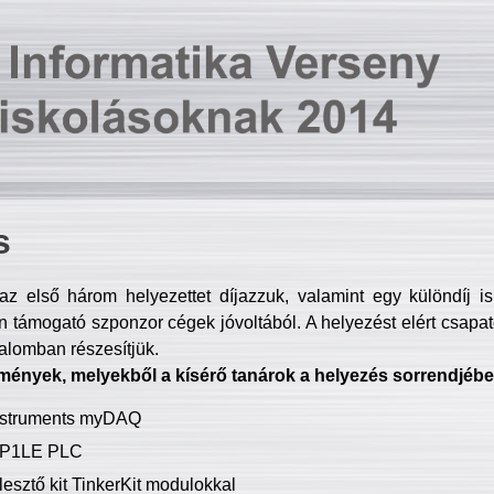
s
z első három helyezettet díjazzuk, valamint egy különdíj i
 támogató szponzor cégek jóvoltából. A helyezést elért csapat
talomban részesítjük.
mények, melyekből a kísérő tanárok a helyezés sorrendjébe
Instruments myDAQ
P1LE PLC
lesztő kit TinkerKit modulokkal