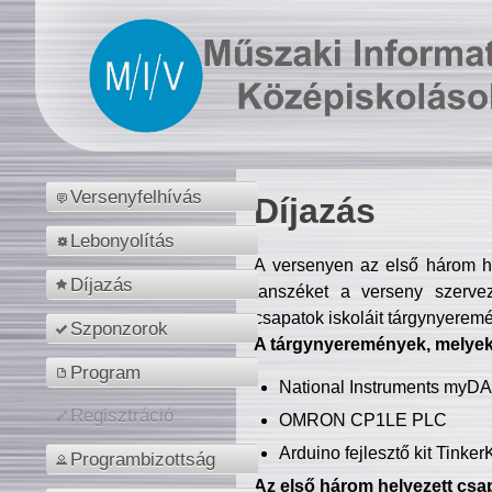
Versenyfelhívás
Díjazás
Lebonyolítás
A versenyen az első három hel
Díjazás
tanszéket a verseny szerve
csapatok iskoláit tárgynyeremé
Szponzorok
A tárgynyeremények, melyekb
Program
National Instruments myD
Regisztráció
OMRON CP1LE PLC
Arduino fejlesztő kit Tinke
Programbizottság
Az első három helyezett csap