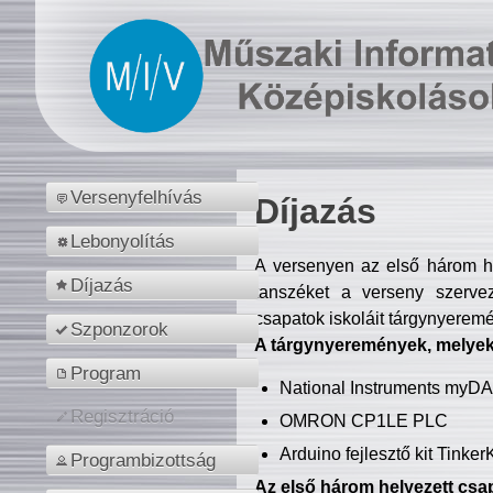
Versenyfelhívás
Díjazás
Lebonyolítás
A versenyen az első három hel
Díjazás
tanszéket a verseny szerve
csapatok iskoláit tárgynyeremé
Szponzorok
A tárgynyeremények, melyekb
Program
National Instruments myD
Regisztráció
OMRON CP1LE PLC
Arduino fejlesztő kit Tinke
Programbizottság
Az első három helyezett csap