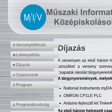
Versenyfelhívás
Díjazás
Lebonyolítás
A versenyen az első három hel
Díjazás
tanszéket a verseny szerve
csapatok iskoláit tárgynyeremé
Szponzorok
A tárgynyeremények, melyekb
Program
National Instruments myD
Regisztráció
OMRON CP1LE PLC
Arduino fejlesztő kit Tinke
Programbizottság
Az első három helyezett csap