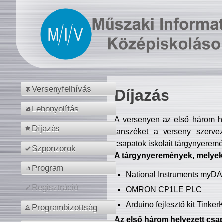
Versenyfelhívás
Díjazás
Lebonyolítás
A versenyen az első három hel
Díjazás
tanszéket a verseny szerve
csapatok iskoláit tárgynyeremé
Szponzorok
A tárgynyeremények, melyekb
Program
National Instruments myD
Regisztráció
OMRON CP1LE PLC
Arduino fejlesztő kit Tinke
Programbizottság
Az első három helyezett csap