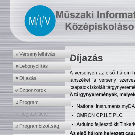
Versenyfelhívás
Díjazás
Lebonyolítás
A versenyen az első három hel
Díjazás
tanszéket a verseny szerve
csapatok iskoláit tárgynyeremé
Szponzorok
A tárgynyeremények, melyekb
Program
National Instruments myD
Regisztráció
OMRON CP1LE PLC
Arduino fejlesztő kit Tinke
Programbizottság
Az első három helyezett csap