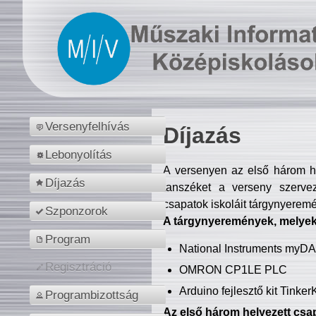
Versenyfelhívás
Díjazás
Lebonyolítás
A versenyen az első három hel
Díjazás
tanszéket a verseny szerve
csapatok iskoláit tárgynyeremé
Szponzorok
A tárgynyeremények, melyekb
Program
National Instruments myD
Regisztráció
OMRON CP1LE PLC
Arduino fejlesztő kit Tinke
Programbizottság
Az első három helyezett csap