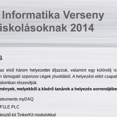
s
z első három helyezettet díjazzuk, valamint egy különdíj i
 támogató szponzor cégek jóvoltából. A helyezést elért csapat
talomban részesítjük.
mények, melyekből a kísérő tanárok a helyezés sorrendjébe
Instruments myDAQ
P1LE PLC
lesztő kit TinkerKit modulokkal