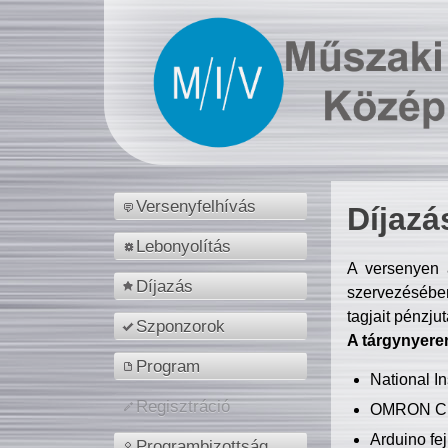
Versenyfelhívás
Díjazá
Lebonyolítás
A versenyen a
Díjazás
szervezésében
tagjait pénzju
Szponzorok
A tárgynyere
Program
National 
Regisztráció
OMRON C
Arduino fej
Programbizottság