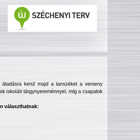
s átadásra kerül majd a tanszéket a verseny
ok iskoláit tárgynyereménnyel, míg a csapatok
n választhatnak: