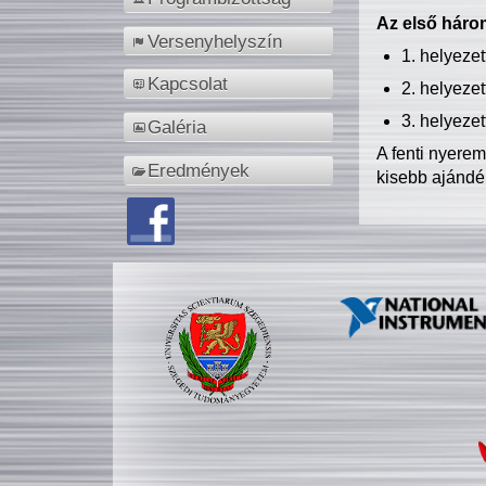
Az első három
Versenyhelyszín
1. helyeze
Kapcsolat
2. helyeze
3. helyeze
Galéria
A fenti nyere
Eredmények
kisebb ajándé