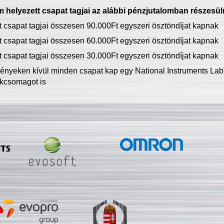
 helyezett csapat tagjai az alábbi pénzjutalomban részesül
tt csapat tagjai összesen 90.000Ft egyszeri ösztöndíjat kapnak
tt csapat tagjai összesen 60.000Ft egyszeri ösztöndíjat kapnak
tt csapat tagjai összesen 30.000Ft egyszeri ösztöndíjat kapnak
ményeken kívül minden csapat kap egy National Instruments LabV
kcsomagot is