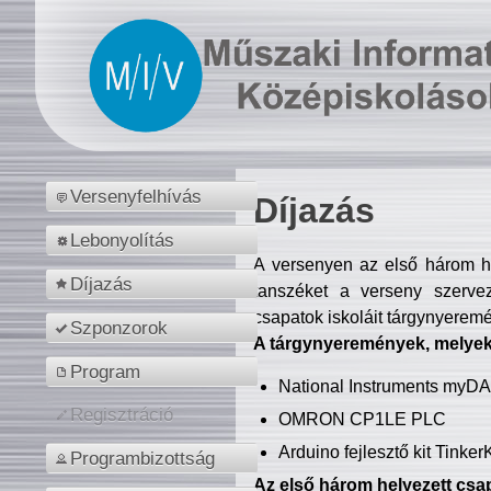
Versenyfelhívás
Díjazás
Lebonyolítás
A versenyen az első három hel
Díjazás
tanszéket a verseny szerve
csapatok iskoláit tárgynyeremé
Szponzorok
A tárgynyeremények, melyekb
Program
National Instruments myD
Regisztráció
OMRON CP1LE PLC
Arduino fejlesztő kit Tinke
Programbizottság
Az első három helyezett csap