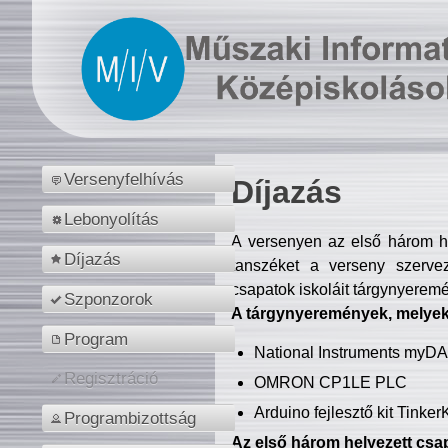
Versenyfelhívás
Díjazás
Lebonyolítás
A versenyen az első három hel
Díjazás
tanszéket a verseny szerve
csapatok iskoláit tárgynyeremé
Szponzorok
A tárgynyeremények, melyekb
Program
National Instruments myD
Regisztráció
OMRON CP1LE PLC
Arduino fejlesztő kit Tinke
Programbizottság
Az első három helyezett csap