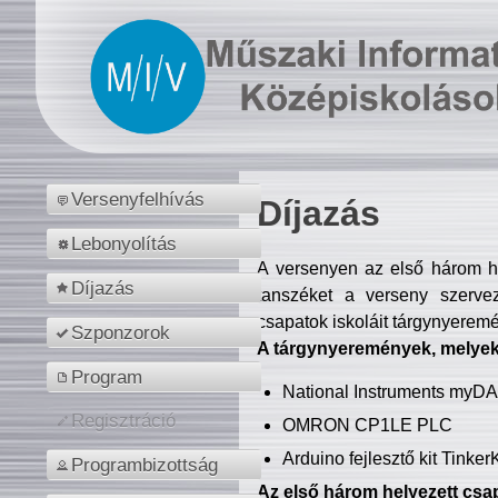
Versenyfelhívás
Díjazás
Lebonyolítás
A versenyen az első három hel
Díjazás
tanszéket a verseny szerve
csapatok iskoláit tárgynyeremé
Szponzorok
A tárgynyeremények, melyekb
Program
National Instruments myD
Regisztráció
OMRON CP1LE PLC
Arduino fejlesztő kit Tinke
Programbizottság
Az első három helyezett csap