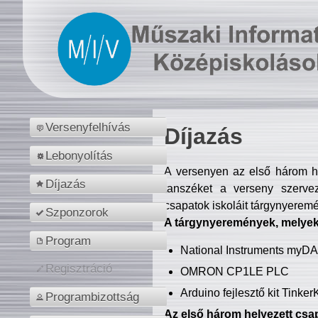
Versenyfelhívás
Díjazás
Lebonyolítás
A versenyen az első három hel
Díjazás
tanszéket a verseny szerve
csapatok iskoláit tárgynyeremé
Szponzorok
A tárgynyeremények, melyekb
Program
National Instruments myD
Regisztráció
OMRON CP1LE PLC
Arduino fejlesztő kit Tinke
Programbizottság
Az első három helyezett csap