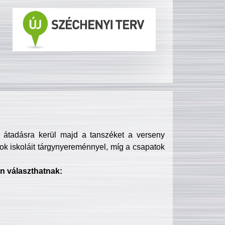
s átadásra kerül majd a tanszéket a verseny
ok iskoláit tárgynyereménnyel, míg a csapatok
n választhatnak: