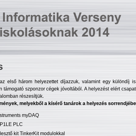
s
z első három helyezettet díjazzuk, valamint egy különdíj i
 támogató szponzor cégek jóvoltából. A helyezést elért csapat
talomban részesítjük.
mények, melyekből a kísérő tanárok a helyezés sorrendjébe
Instruments myDAQ
P1LE PLC
lesztő kit TinkerKit modulokkal