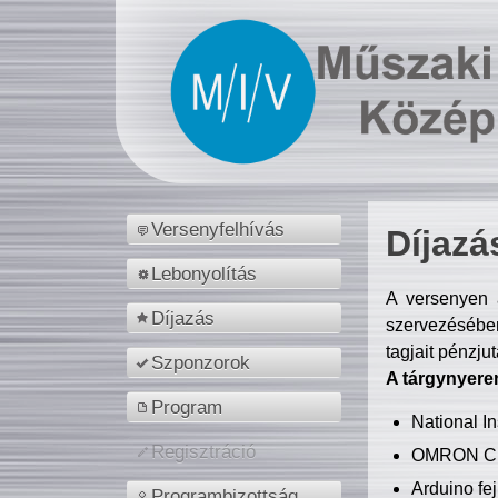
Versenyfelhívás
Díjazá
Lebonyolítás
A versenyen a
Díjazás
szervezésében
tagjait pénzju
Szponzorok
A tárgynyere
Program
National 
Regisztráció
OMRON C
Arduino fej
Programbizottság