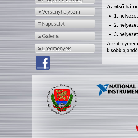
Az első három
Versenyhelyszín
1. helyeze
Kapcsolat
2. helyeze
3. helyeze
Galéria
A fenti nyere
Eredmények
kisebb ajándé