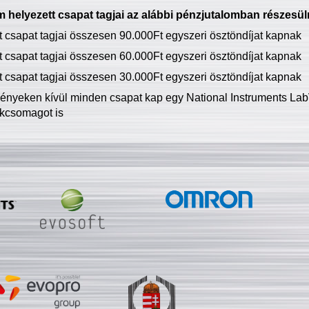
 helyezett csapat tagjai az alábbi pénzjutalomban részesül
tt csapat tagjai összesen 90.000Ft egyszeri ösztöndíjat kapnak
tt csapat tagjai összesen 60.000Ft egyszeri ösztöndíjat kapnak
tt csapat tagjai összesen 30.000Ft egyszeri ösztöndíjat kapnak
ményeken kívül minden csapat kap egy National Instruments LabV
kcsomagot is