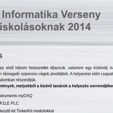
s
z első három helyezettet díjazzuk, valamint egy különdíj i
 támogató szponzor cégek jóvoltából. A helyezést elért csapat
talomban részesítjük.
mények, melyekből a kísérő tanárok a helyezés sorrendjébe
Instruments myDAQ
P1LE PLC
lesztő kit TinkerKit modulokkal