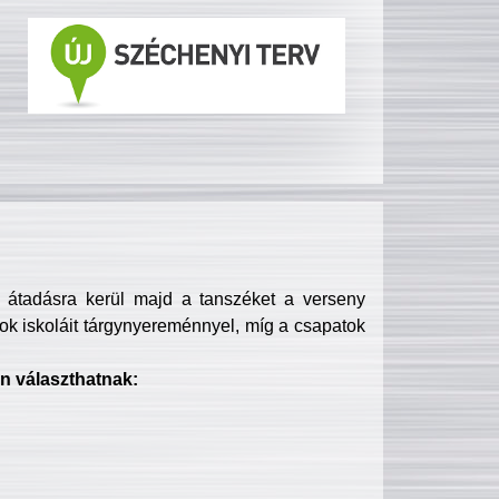
s átadásra kerül majd a tanszéket a verseny
ok iskoláit tárgynyereménnyel, míg a csapatok
n választhatnak: