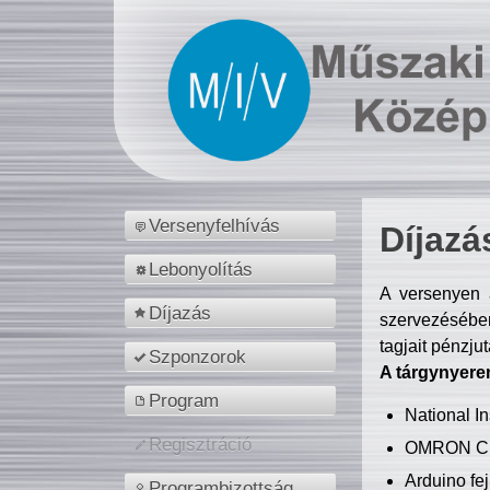
Versenyfelhívás
Díjazá
Lebonyolítás
A versenyen a
Díjazás
szervezésében
tagjait pénzju
Szponzorok
A tárgynyere
Program
National 
Regisztráció
OMRON C
Arduino fej
Programbizottság