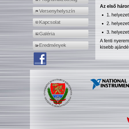
Az első három
Versenyhelyszín
1. helyeze
Kapcsolat
2. helyeze
3. helyeze
Galéria
A fenti nyere
Eredmények
kisebb ajándé