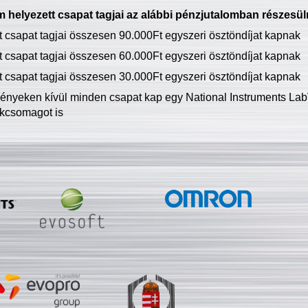
 helyezett csapat tagjai az alábbi pénzjutalomban részesül
tt csapat tagjai összesen 90.000Ft egyszeri ösztöndíjat kapnak
tt csapat tagjai összesen 60.000Ft egyszeri ösztöndíjat kapnak
tt csapat tagjai összesen 30.000Ft egyszeri ösztöndíjat kapnak
ményeken kívül minden csapat kap egy National Instruments LabV
kcsomagot is