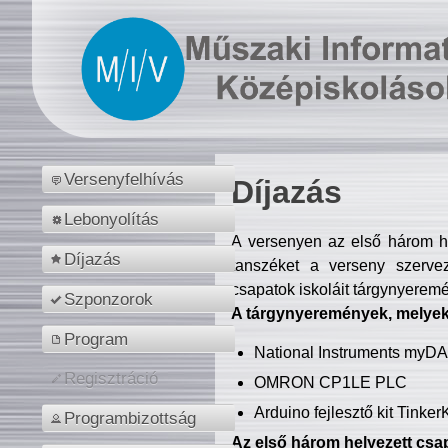
Versenyfelhívás
Díjazás
Lebonyolítás
A versenyen az első három hel
Díjazás
tanszéket a verseny szerve
csapatok iskoláit tárgynyeremé
Szponzorok
A tárgynyeremények, melyekb
Program
National Instruments myD
Regisztráció
OMRON CP1LE PLC
Arduino fejlesztő kit Tinke
Programbizottság
Az első három helyezett csap