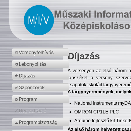
Versenyfelhívás
Díjazás
Lebonyolítás
A versenyen az első három hel
Díjazás
tanszéket a verseny szerve
csapatok iskoláit tárgynyeremé
Szponzorok
A tárgynyeremények, melyekb
Program
National Instruments myD
Regisztráció
OMRON CP1LE PLC
Arduino fejlesztő kit Tinke
Programbizottság
Az első három helyezett csap