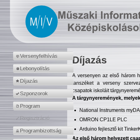
Versenyfelhívás
Díjazás
Lebonyolítás
A versenyen az első három hel
Díjazás
tanszéket a verseny szerve
csapatok iskoláit tárgynyeremé
Szponzorok
A tárgynyeremények, melyekb
Program
National Instruments myD
Regisztráció
OMRON CP1LE PLC
Arduino fejlesztő kit Tinke
Programbizottság
Az első három helyezett csap