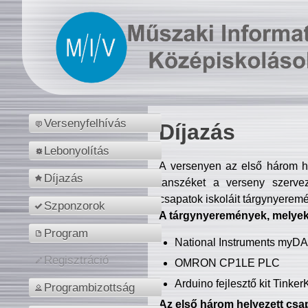
Versenyfelhívás
Díjazás
Lebonyolítás
A versenyen az első három hel
Díjazás
tanszéket a verseny szerve
csapatok iskoláit tárgynyeremé
Szponzorok
A tárgynyeremények, melyekb
Program
National Instruments myD
Regisztráció
OMRON CP1LE PLC
Arduino fejlesztő kit Tinke
Programbizottság
Az első három helyezett csap