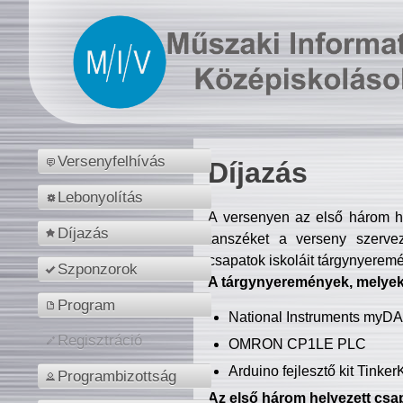
Versenyfelhívás
Díjazás
Lebonyolítás
A versenyen az első három hel
Díjazás
tanszéket a verseny szerve
csapatok iskoláit tárgynyeremé
Szponzorok
A tárgynyeremények, melyekb
Program
National Instruments myD
Regisztráció
OMRON CP1LE PLC
Arduino fejlesztő kit Tinke
Programbizottság
Az első három helyezett csap