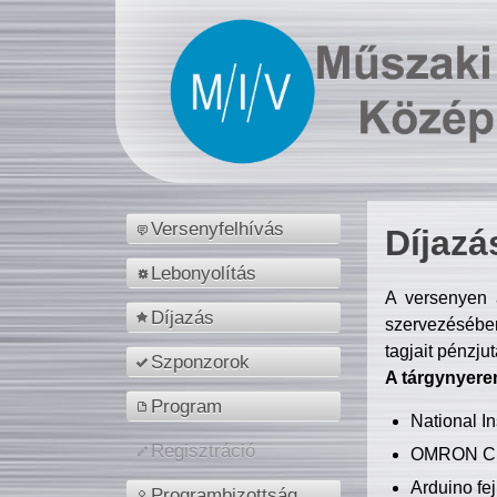
Versenyfelhívás
Díjazá
Lebonyolítás
A versenyen a
Díjazás
szervezésében
tagjait pénzju
Szponzorok
A tárgynyere
Program
National 
Regisztráció
OMRON C
Arduino fej
Programbizottság