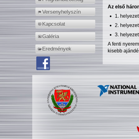
Az első három
Versenyhelyszín
1. helyeze
Kapcsolat
2. helyeze
3. helyeze
Galéria
A fenti nyere
Eredmények
kisebb ajándé