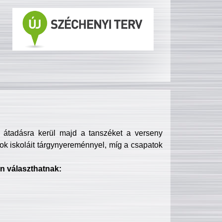
s átadásra kerül majd a tanszéket a verseny
ok iskoláit tárgynyereménnyel, míg a csapatok
n választhatnak: