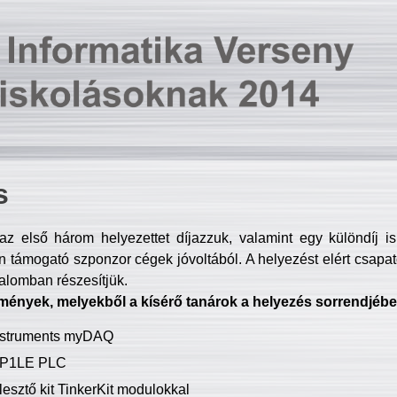
s
z első három helyezettet díjazzuk, valamint egy különdíj i
 támogató szponzor cégek jóvoltából. A helyezést elért csapat
talomban részesítjük.
mények, melyekből a kísérő tanárok a helyezés sorrendjébe
Instruments myDAQ
P1LE PLC
lesztő kit TinkerKit modulokkal