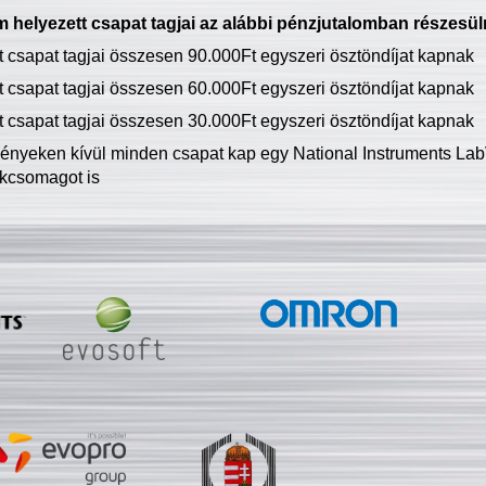
 helyezett csapat tagjai az alábbi pénzjutalomban részesül
tt csapat tagjai összesen 90.000Ft egyszeri ösztöndíjat kapnak
tt csapat tagjai összesen 60.000Ft egyszeri ösztöndíjat kapnak
tt csapat tagjai összesen 30.000Ft egyszeri ösztöndíjat kapnak
ményeken kívül minden csapat kap egy National Instruments LabV
kcsomagot is