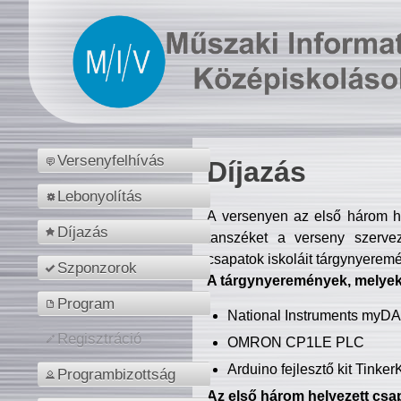
Versenyfelhívás
Díjazás
Lebonyolítás
A versenyen az első három hel
Díjazás
tanszéket a verseny szerve
csapatok iskoláit tárgynyeremé
Szponzorok
A tárgynyeremények, melyekb
Program
National Instruments myD
Regisztráció
OMRON CP1LE PLC
Arduino fejlesztő kit Tinke
Programbizottság
Az első három helyezett csap