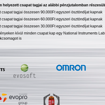
 helyezett csapat tagjai az alábbi pénzjutalomban részesül
tt csapat tagjai összesen 90.000Ft egyszeri ösztöndíjat kapnak
tt csapat tagjai összesen 60.000Ft egyszeri ösztöndíjat kapnak
tt csapat tagjai összesen 30.000Ft egyszeri ösztöndíjat kapnak
ményeken kívül minden csapat kap egy National Instruments LabV
kcsomagot is