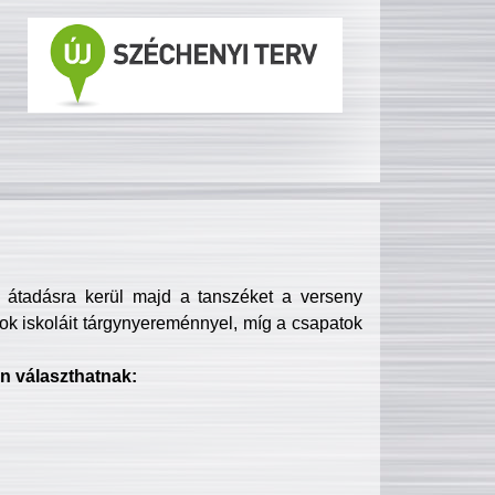
s átadásra kerül majd a tanszéket a verseny
ok iskoláit tárgynyereménnyel, míg a csapatok
n választhatnak: