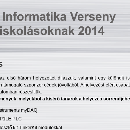
s
z első három helyezettet díjazzuk, valamint egy különdíj i
 támogató szponzor cégek jóvoltából. A helyezést elért csapat
talomban részesítjük.
mények, melyekből a kísérő tanárok a helyezés sorrendjébe
Instruments myDAQ
P1LE PLC
lesztő kit TinkerKit modulokkal