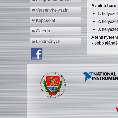
Az első három
Versenyhelyszín
1. helyeze
Kapcsolat
2. helyeze
3. helyeze
Galéria
A fenti nyere
Eredmények
kisebb ajándé