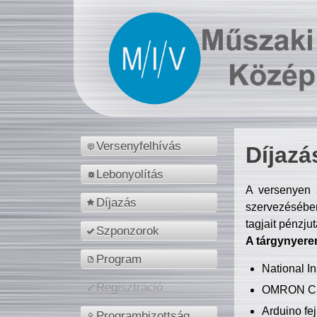
Versenyfelhívás
Díjazá
Lebonyolítás
A versenyen a
Díjazás
szervezésében
tagjait pénzju
Szponzorok
A tárgynyere
Program
National 
Regisztráció
OMRON C
Arduino fej
Programbizottság