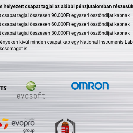
 helyezett csapat tagjai az alábbi pénzjutalomban részesül
tt csapat tagjai összesen 90.000Ft egyszeri ösztöndíjat kapnak
tt csapat tagjai összesen 60.000Ft egyszeri ösztöndíjat kapnak
tt csapat tagjai összesen 30.000Ft egyszeri ösztöndíjat kapnak
ményeken kívül minden csapat kap egy National Instruments LabV
kcsomagot is