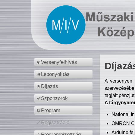
Versenyfelhívás
Díjazá
Lebonyolítás
A versenyen a
Díjazás
szervezésében
tagjait pénzju
Szponzorok
A tárgynyere
Program
National 
Regisztráció
OMRON C
Arduino fej
Programbizottság