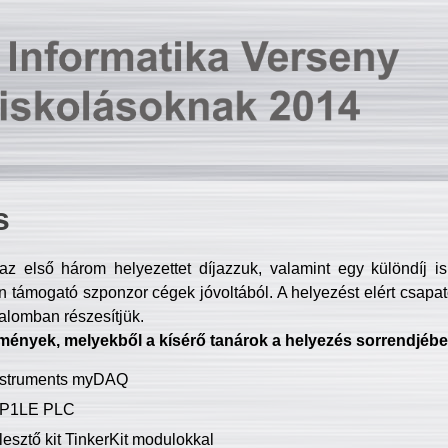
s
z első három helyezettet díjazzuk, valamint egy különdíj i
 támogató szponzor cégek jóvoltából. A helyezést elért csapat
talomban részesítjük.
mények, melyekből a kísérő tanárok a helyezés sorrendjébe
Instruments myDAQ
P1LE PLC
lesztő kit TinkerKit modulokkal