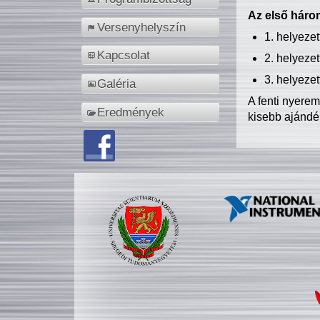
Az első három
Versenyhelyszín
1. helyeze
Kapcsolat
2. helyeze
3. helyeze
Galéria
A fenti nyere
Eredmények
kisebb ajándé