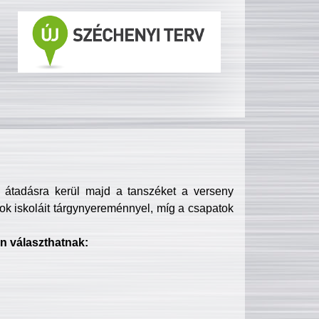
s átadásra kerül majd a tanszéket a verseny
ok iskoláit tárgynyereménnyel, míg a csapatok
n választhatnak: