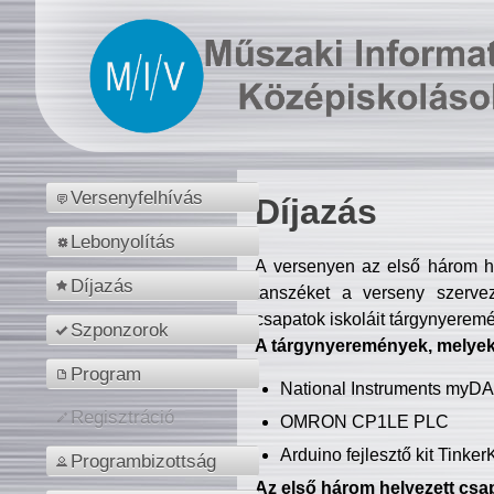
Versenyfelhívás
Díjazás
Lebonyolítás
A versenyen az első három hel
Díjazás
tanszéket a verseny szerve
csapatok iskoláit tárgynyeremé
Szponzorok
A tárgynyeremények, melyekb
Program
National Instruments myD
Regisztráció
OMRON CP1LE PLC
Arduino fejlesztő kit Tinke
Programbizottság
Az első három helyezett csap