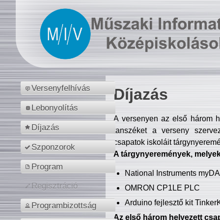
Versenyfelhívás
Díjazás
Lebonyolítás
A versenyen az első három hel
Díjazás
tanszéket a verseny szerve
csapatok iskoláit tárgynyeremé
Szponzorok
A tárgynyeremények, melyekb
Program
National Instruments myD
Regisztráció
OMRON CP1LE PLC
Arduino fejlesztő kit Tinke
Programbizottság
Az első három helyezett csap