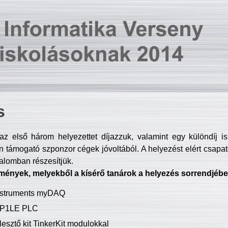
s
z első három helyezettet díjazzuk, valamint egy különdíj i
 támogató szponzor cégek jóvoltából. A helyezést elért csapat
talomban részesítjük.
mények, melyekből a kísérő tanárok a helyezés sorrendjébe
Instruments myDAQ
P1LE PLC
lesztő kit TinkerKit modulokkal