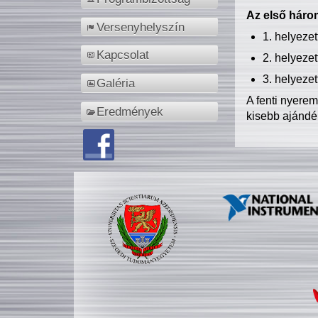
Az első három
Versenyhelyszín
1. helyeze
Kapcsolat
2. helyeze
3. helyeze
Galéria
A fenti nyere
Eredmények
kisebb ajándé