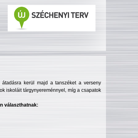
s átadásra kerül majd a tanszéket a verseny
ok iskoláit tárgynyereménnyel, míg a csapatok
n választhatnak: