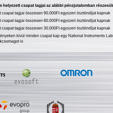
 helyezett csapat tagjai az alábbi pénzjutalomban részesül
tt csapat tagjai összesen 90.000Ft egyszeri ösztöndíjat kapnak
tt csapat tagjai összesen 60.000Ft egyszeri ösztöndíjat kapnak
tt csapat tagjai összesen 30.000Ft egyszeri ösztöndíjat kapnak
ményeken kívül minden csapat kap egy National Instruments LabV
kcsomagot is