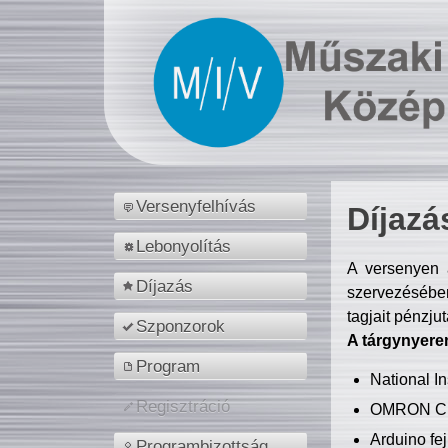
Versenyfelhívás
Díjazá
Lebonyolítás
A versenyen a
Díjazás
szervezésében
tagjait pénzju
Szponzorok
A tárgynyere
Program
National 
Regisztráció
OMRON C
Arduino fej
Programbizottság