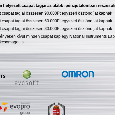
 helyezett csapat tagjai az alábbi pénzjutalomban részesül
tt csapat tagjai összesen 90.000Ft egyszeri ösztöndíjat kapnak
tt csapat tagjai összesen 60.000Ft egyszeri ösztöndíjat kapnak
tt csapat tagjai összesen 30.000Ft egyszeri ösztöndíjat kapnak
ményeken kívül minden csapat kap egy National Instruments LabV
kcsomagot is