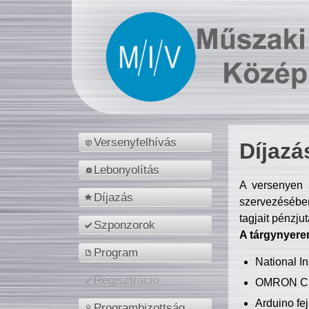
Versenyfelhívás
Díjazá
Lebonyolítás
A versenyen a
Díjazás
szervezésében
tagjait pénzju
Szponzorok
A tárgynyere
Program
National 
Regisztráció
OMRON C
Arduino fej
Programbizottság