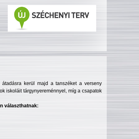
s átadásra kerül majd a tanszéket a verseny
ok iskoláit tárgynyereménnyel, míg a csapatok
n választhatnak: