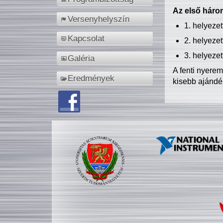
Az első három
Versenyhelyszín
1. helyeze
Kapcsolat
2. helyeze
3. helyeze
Galéria
A fenti nyere
Eredmények
kisebb ajándé