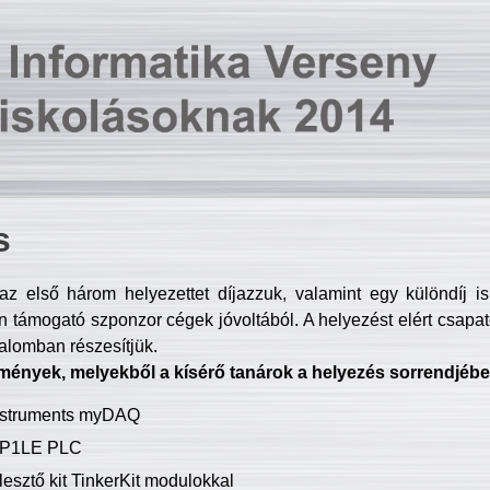
s
z első három helyezettet díjazzuk, valamint egy különdíj i
 támogató szponzor cégek jóvoltából. A helyezést elért csapat
talomban részesítjük.
mények, melyekből a kísérő tanárok a helyezés sorrendjébe
Instruments myDAQ
P1LE PLC
lesztő kit TinkerKit modulokkal