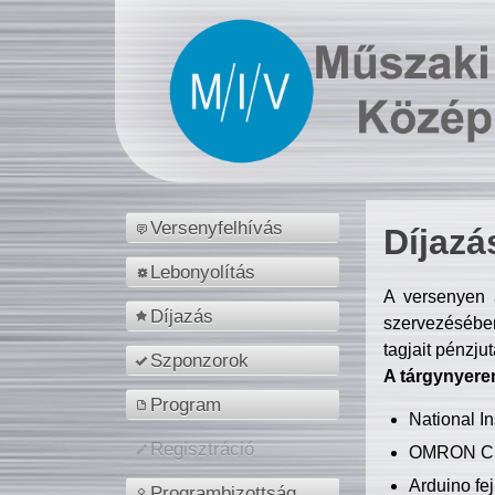
Versenyfelhívás
Díjazá
Lebonyolítás
A versenyen a
Díjazás
szervezésében
tagjait pénzju
Szponzorok
A tárgynyere
Program
National 
Regisztráció
OMRON C
Arduino fej
Programbizottság