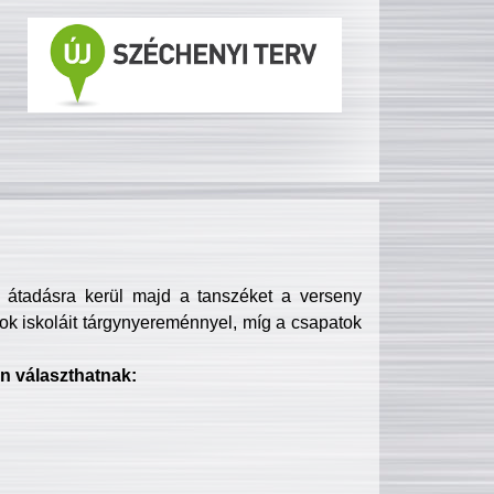
s átadásra kerül majd a tanszéket a verseny
ok iskoláit tárgynyereménnyel, míg a csapatok
n választhatnak: