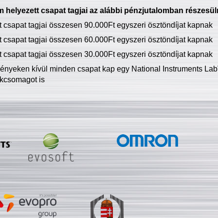
 helyezett csapat tagjai az alábbi pénzjutalomban részesül
tt csapat tagjai összesen 90.000Ft egyszeri ösztöndíjat kapnak
tt csapat tagjai összesen 60.000Ft egyszeri ösztöndíjat kapnak
tt csapat tagjai összesen 30.000Ft egyszeri ösztöndíjat kapnak
ményeken kívül minden csapat kap egy National Instruments LabV
kcsomagot is