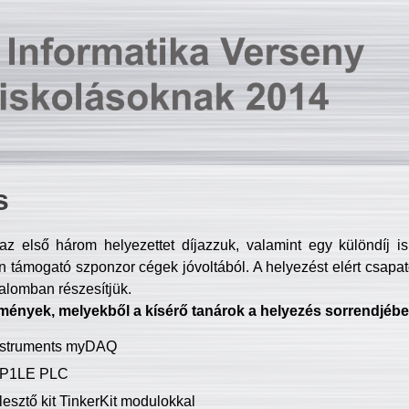
s
z első három helyezettet díjazzuk, valamint egy különdíj i
 támogató szponzor cégek jóvoltából. A helyezést elért csapat
talomban részesítjük.
mények, melyekből a kísérő tanárok a helyezés sorrendjébe
Instruments myDAQ
P1LE PLC
lesztő kit TinkerKit modulokkal