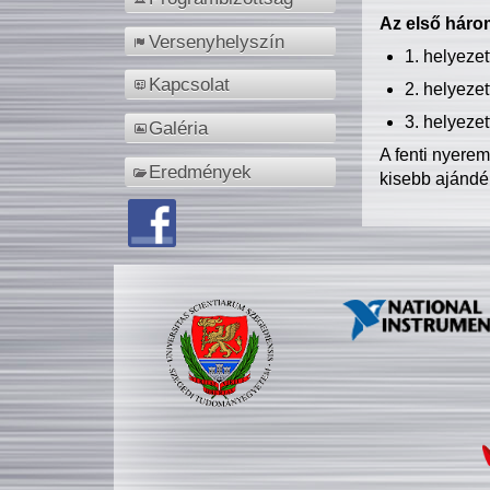
Az első három
Versenyhelyszín
1. helyeze
Kapcsolat
2. helyeze
3. helyeze
Galéria
A fenti nyere
Eredmények
kisebb ajándé