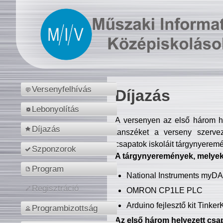
Versenyfelhívás
Díjazás
Lebonyolítás
A versenyen az első három hel
Díjazás
tanszéket a verseny szerve
csapatok iskoláit tárgynyeremé
Szponzorok
A tárgynyeremények, melyekb
Program
National Instruments myD
Regisztráció
OMRON CP1LE PLC
Arduino fejlesztő kit Tinke
Programbizottság
Az első három helyezett csap