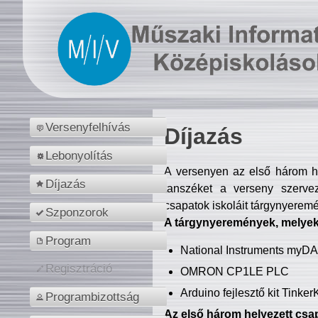
Versenyfelhívás
Díjazás
Lebonyolítás
A versenyen az első három hel
Díjazás
tanszéket a verseny szerve
csapatok iskoláit tárgynyeremé
Szponzorok
A tárgynyeremények, melyekb
Program
National Instruments myD
Regisztráció
OMRON CP1LE PLC
Arduino fejlesztő kit Tinke
Programbizottság
Az első három helyezett csap