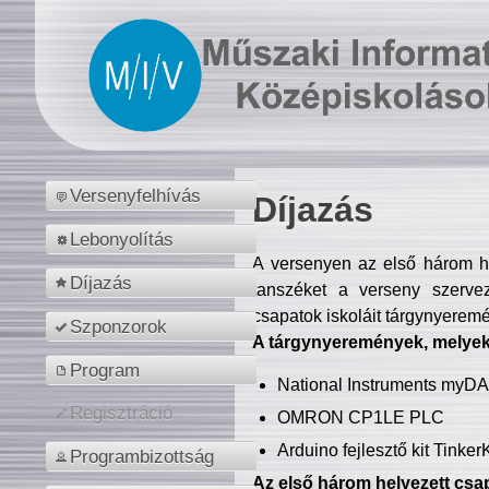
Versenyfelhívás
Díjazás
Lebonyolítás
A versenyen az első három hel
Díjazás
tanszéket a verseny szerve
csapatok iskoláit tárgynyeremé
Szponzorok
A tárgynyeremények, melyekb
Program
National Instruments myD
Regisztráció
OMRON CP1LE PLC
Arduino fejlesztő kit Tinke
Programbizottság
Az első három helyezett csap