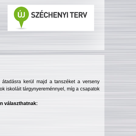
s átadásra kerül majd a tanszéket a verseny
ok iskoláit tárgynyereménnyel, míg a csapatok
n választhatnak: