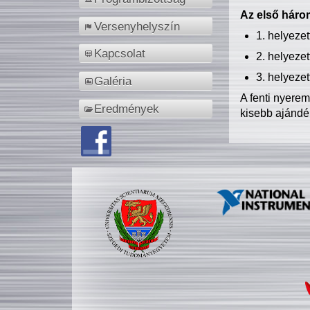
Az első három
Versenyhelyszín
1. helyeze
Kapcsolat
2. helyeze
3. helyeze
Galéria
A fenti nyere
Eredmények
kisebb ajándé