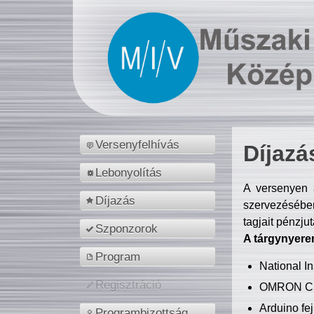
Versenyfelhívás
Díjazá
Lebonyolítás
A versenyen a
Díjazás
szervezésében
tagjait pénzju
Szponzorok
A tárgynyere
Program
National 
Regisztráció
OMRON C
Arduino fej
Programbizottság