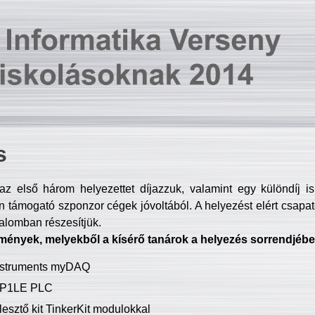
s
z első három helyezettet díjazzuk, valamint egy különdíj i
 támogató szponzor cégek jóvoltából. A helyezést elért csapat
talomban részesítjük.
mények, melyekből a kísérő tanárok a helyezés sorrendjébe
Instruments myDAQ
P1LE PLC
lesztő kit TinkerKit modulokkal