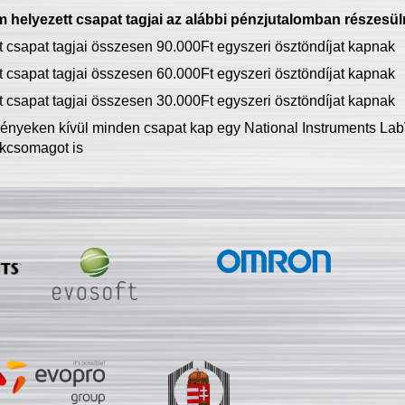
 helyezett csapat tagjai az alábbi pénzjutalomban részesül
tt csapat tagjai összesen 90.000Ft egyszeri ösztöndíjat kapnak
tt csapat tagjai összesen 60.000Ft egyszeri ösztöndíjat kapnak
tt csapat tagjai összesen 30.000Ft egyszeri ösztöndíjat kapnak
ményeken kívül minden csapat kap egy National Instruments LabV
kcsomagot is