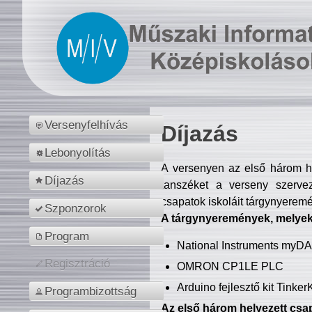
Versenyfelhívás
Díjazás
Lebonyolítás
A versenyen az első három hel
Díjazás
tanszéket a verseny szerve
csapatok iskoláit tárgynyeremé
Szponzorok
A tárgynyeremények, melyekb
Program
National Instruments myD
Regisztráció
OMRON CP1LE PLC
Arduino fejlesztő kit Tinke
Programbizottság
Az első három helyezett csap