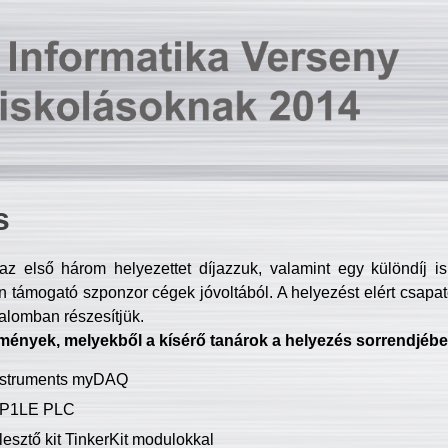
s
z első három helyezettet díjazzuk, valamint egy különdíj i
 támogató szponzor cégek jóvoltából. A helyezést elért csapat
talomban részesítjük.
mények, melyekből a kísérő tanárok a helyezés sorrendjébe
Instruments myDAQ
P1LE PLC
lesztő kit TinkerKit modulokkal