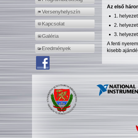
Az első három
Versenyhelyszín
1. helyeze
Kapcsolat
2. helyeze
3. helyeze
Galéria
A fenti nyere
Eredmények
kisebb ajándé