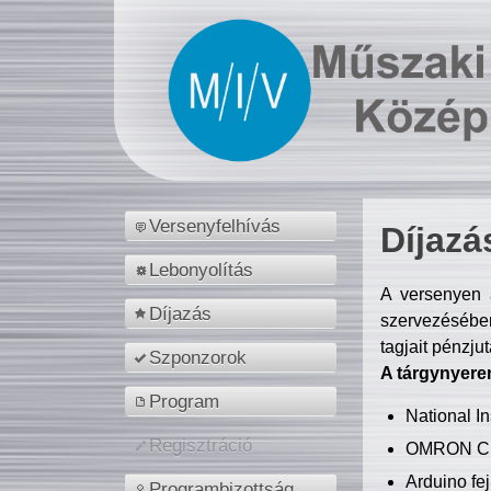
Versenyfelhívás
Díjazá
Lebonyolítás
A versenyen a
Díjazás
szervezésében
tagjait pénzju
Szponzorok
A tárgynyere
Program
National 
Regisztráció
OMRON C
Arduino fej
Programbizottság