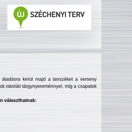
s átadásra kerül majd a tanszéket a verseny
ok iskoláit tárgynyereménnyel, míg a csapatok
n választhatnak: