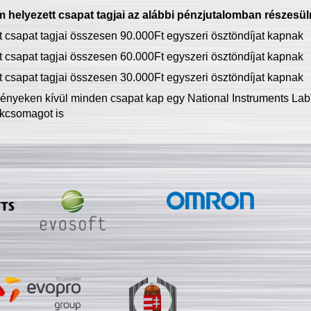
 helyezett csapat tagjai az alábbi pénzjutalomban részesül
tt csapat tagjai összesen 90.000Ft egyszeri ösztöndíjat kapnak
tt csapat tagjai összesen 60.000Ft egyszeri ösztöndíjat kapnak
tt csapat tagjai összesen 30.000Ft egyszeri ösztöndíjat kapnak
ményeken kívül minden csapat kap egy National Instruments LabV
kcsomagot is