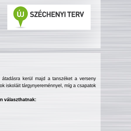
s átadásra kerül majd a tanszéket a verseny
ok iskoláit tárgynyereménnyel, míg a csapatok
n választhatnak: