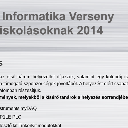
s
z első három helyezettet díjazzuk, valamint egy különdíj i
 támogató szponzor cégek jóvoltából. A helyezést elért csapat
talomban részesítjük.
mények, melyekből a kísérő tanárok a helyezés sorrendjébe
Instruments myDAQ
P1LE PLC
lesztő kit TinkerKit modulokkal