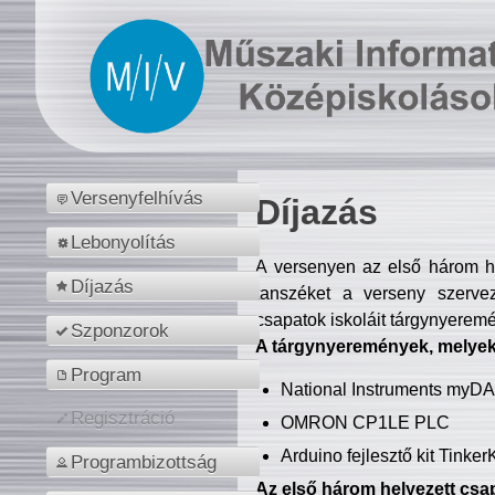
Versenyfelhívás
Díjazás
Lebonyolítás
A versenyen az első három hel
Díjazás
tanszéket a verseny szerve
csapatok iskoláit tárgynyeremé
Szponzorok
A tárgynyeremények, melyekb
Program
National Instruments myD
Regisztráció
OMRON CP1LE PLC
Arduino fejlesztő kit Tinke
Programbizottság
Az első három helyezett csap