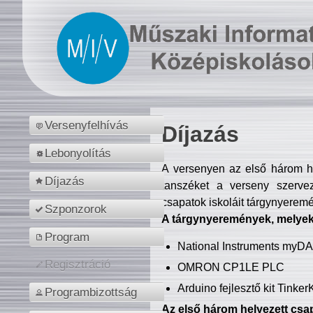
Versenyfelhívás
Díjazás
Lebonyolítás
A versenyen az első három hel
Díjazás
tanszéket a verseny szerve
csapatok iskoláit tárgynyeremé
Szponzorok
A tárgynyeremények, melyekb
Program
National Instruments myD
Regisztráció
OMRON CP1LE PLC
Arduino fejlesztő kit Tinke
Programbizottság
Az első három helyezett csap