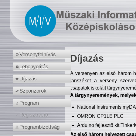
Versenyfelhívás
Díjazás
Lebonyolítás
A versenyen az első három hel
Díjazás
tanszéket a verseny szerve
csapatok iskoláit tárgynyeremé
Szponzorok
A tárgynyeremények, melyekb
Program
National Instruments myD
Regisztráció
OMRON CP1LE PLC
Arduino fejlesztő kit Tinke
Programbizottság
Az első három helyezett csap